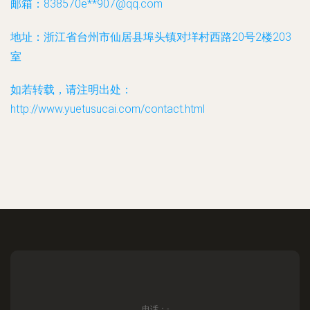
邮箱：838570e**
907@qq.com
地址：浙江省台州市仙居县埠头镇对垟村西路20号2楼203
室
如若转载，请注明出处：
http://www.yuetusucai.com/contact.html
电话：-