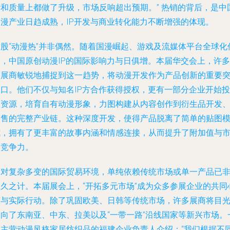
计和质量上都做了升级，市场反响超出预期。” 热销的背后，是中
动漫产业日趋成熟，IP开发与商业转化能力不断增强的体现。
这股“动漫热”并非偶然。随着国漫崛起、游戏及流媒体平台全球化
播，中国原创动漫IP的国际影响力与日俱增。本届华交会上，许多
参展商敏锐地捕捉到这一趋势，将动漫开发作为产品创新的重要
破口。他们不仅与知名IP方合作获得授权，更有一部分企业开始投
入资源，培育自有动漫形象，力图构建从内容创作到衍生品开发
销售的完整产业链。这种深度开发，使得产品脱离了简单的贴图
式，拥有了更丰富的故事内涵和情感连接，从而提升了附加值与
场竞争力。
面对复杂多变的国际贸易环境，单纯依赖传统市场或单一产品已
长久之计。本届展会上，“开拓多元市场”成为众多参展企业的共同
声与实际行动。除了巩固欧美、日韩等传统市场，许多展商将目
投向了东南亚、中东、拉美以及“一带一路”沿线国家等新兴市场。
家主营动漫风格家居纺织品的福建企业负责人介绍：“我们根据不