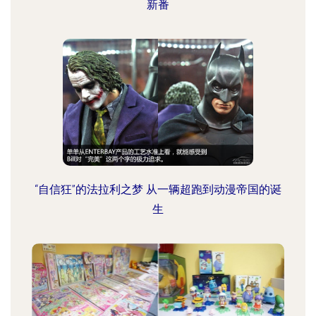
新番
“自信狂”的法拉利之梦 从一辆超跑到动漫帝国的诞
生