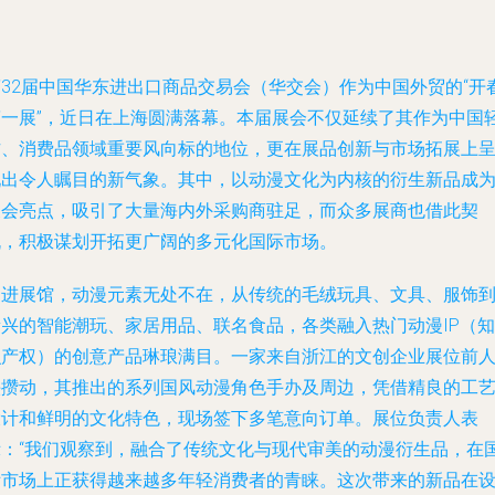
第32届中国华东进出口商品交易会（华交会）作为中国外贸的“开
第一展”，近日在上海圆满落幕。本届展会不仅延续了其作为中国
纺、消费品领域重要风向标的地位，更在展品创新与市场拓展上
现出令人瞩目的新气象。其中，以动漫文化为内核的衍生新品成
展会亮点，吸引了大量海内外采购商驻足，而众多展商也借此契
机，积极谋划开拓更广阔的多元化国际市场。
走进展馆，动漫元素无处不在，从传统的毛绒玩具、文具、服饰
新兴的智能潮玩、家居用品、联名食品，各类融入热门动漫IP（知
识产权）的创意产品琳琅满目。一家来自浙江的文创企业展位前
头攒动，其推出的系列国风动漫角色手办及周边，凭借精良的工
设计和鲜明的文化特色，现场签下多笔意向订单。展位负责人表
示：“我们观察到，融合了传统文化与现代审美的动漫衍生品，在
际市场上正获得越来越多年轻消费者的青睐。这次带来的新品在