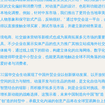
地区的文化偏好和消费习惯，对动漫产品的设计、色彩和功能进
了本地化调整。例如，针对中东市场，我们推出了更符合当地审
的人物形象和保守款式产品，反响很好。” 通过华交会这一平台，
业得以直接接触全球买家，测试市场水温，并建立新的销售渠道
跨境电商、社交媒体营销等新模式也成为展商拓展多元市场的重
工具。不少企业在展示实体产品的也大力推广其独立站或海外社
媒体账号，通过线上线下的联动，构建立体化的出海网络。数字
赋能使得即使是中小型企业，也能更高效地触达全球不同角落的
漫爱好者与消费者。
第32届华交会生动展现了中国外贸企业以创新驱动发展、以开放
展空间的活力与韧性。动漫开发与衍生品的热销，是文化自信与
业智慧结合的缩影；而积极开拓多元市场，则是企业应对挑战、
求增长新动能的战略选择。这预示着，未来中国制造向中国“智”造
与“创”造的转型中，承载文化内涵的创意产品将在全球贸易舞台上