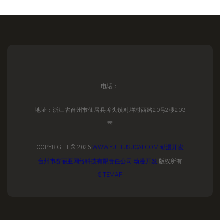
电话：-
地址：浙江省台州市仙居县埠头镇对垟村西路20号2楼203
室
COPYRIGHT © 2026
WWW.YUETUSUCAI.COM
动漫开发
台州市赛丽亚网络科技有限责任公司
动漫开发
版权所有
SITEMAP