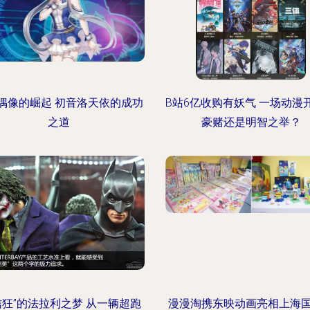
偶像的崛起 初音洛天依的成功
B站6亿收购有妖气 一场动漫
之道
豪赌还是明智之举？
信狂”的法拉利之梦 从一辆超跑
漫漫淘携东映动画亮相上海