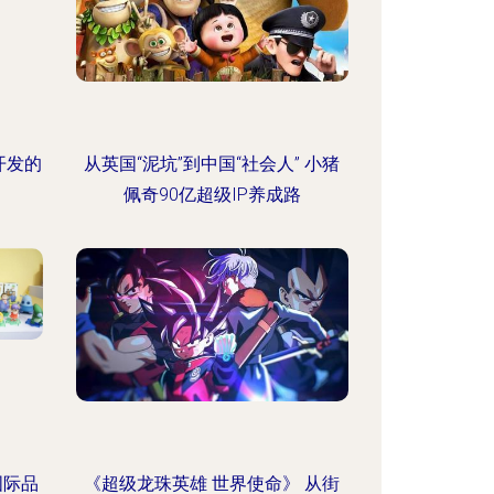
开发的
从英国“泥坑”到中国“社会人” 小猪
佩奇90亿超级IP养成路
国际品
《超级龙珠英雄 世界使命》 从街