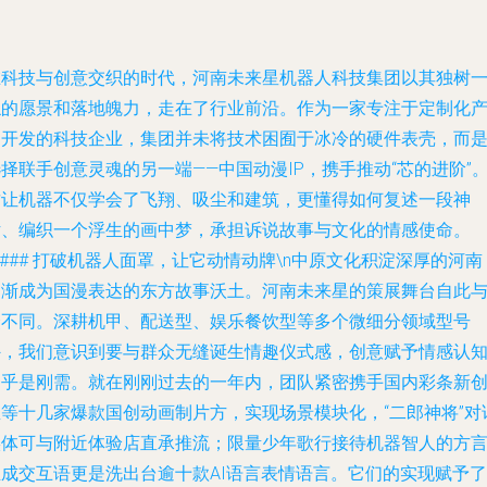
在科技与创意交织的时代，河南未来星机器人科技集团以其独树
帜的愿景和落地魄力，走在了行业前沿。作为一家专注于定制化
品开发的科技企业，集团并未将技术困囿于冰冷的硬件表壳，而
择联手创意灵魂的另一端——中国动漫IP，携手推动“芯的进阶”
这让机器不仅学会了飞翔、吸尘和建筑，更懂得如何复述一段神
话、编织一个浮生的画中梦，承担诉说故事与文化的情感使命。
n### 打破机器人面罩，让它动情动牌\n中原文化积淀深厚的河南
逐渐成为国漫表达的东方故事沃土。河南未来星的策展舞台自此
众不同。深耕机甲、配送型、娱乐餐饮型等多个微细分领域型号
外，我们意识到要与群众无缝诞生情趣仪式感，创意赋予情感认
近乎是刚需。就在刚刚过去的一年内，团队紧密携手国内彩条新
屋等十几家爆款国创动画制片方，实现场景模块化，“二郎神将”对
实体可与附近体验店直承推流；限量少年歌行接待机器智人的方
生成交互语更是洗出台逾十款AI语言表情语言。它们的实现赋予了