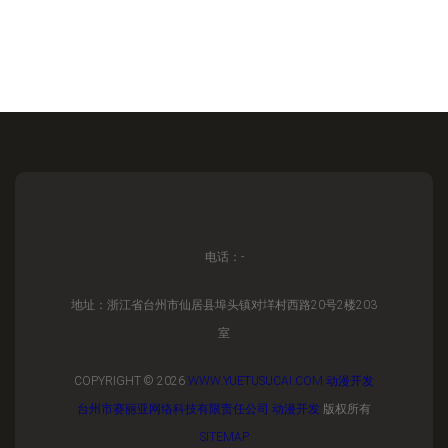
电话：-
地址：浙江省台州市仙居县埠头镇对垟村西路20号2楼203
室
COPYRIGHT © 2026
WWW.YUETUSUCAI.COM
动漫开发
台州市赛丽亚网络科技有限责任公司
动漫开发
版权所有
SITEMAP